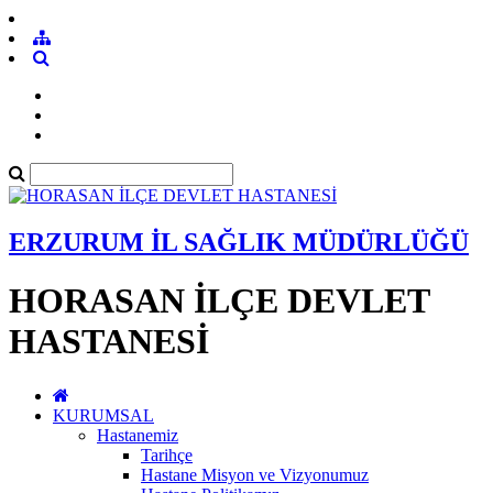
ERZURUM İL SAĞLIK MÜDÜRLÜĞÜ
HORASAN İLÇE DEVLET
HASTANESİ
KURUMSAL
Hastanemiz
Tarihçe
Hastane Misyon ve Vizyonumuz