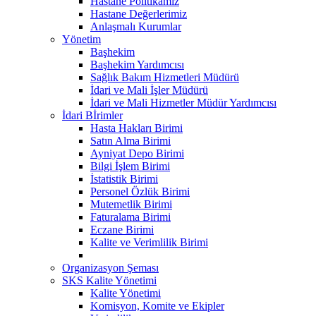
Hastane Politikamız
Hastane Değerlerimiz
Anlaşmalı Kurumlar
Yönetim
Başhekim
Başhekim Yardımcısı
Sağlık Bakım Hizmetleri Müdürü
İdari ve Mali İşler Müdürü
İdari ve Mali Hizmetler Müdür Yardımcısı
İdari Bİrimler
Hasta Hakları Birimi
Satın Alma Birimi
Ayniyat Depo Birimi
Bilgi İşlem Birimi
İstatistik Birimi
Personel Özlük Birimi
Mutemetlik Birimi
Faturalama Birimi
Eczane Birimi
Kalite ve Verimlilik Birimi
Organizasyon Şeması
SKS Kalite Yönetimi
Kalite Yönetimi
Komisyon, Komite ve Ekipler