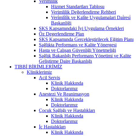
Verimlilik
Hizmet Standartları Tablosu
Verimlilik Değerlendirme Rehberi
Veri̇mli̇li̇k ve Kali̇te Uygulamalari Dai̇resi̇
Başkanliği
SKS Kapsamındaki İyi Uygulama Örnekleri
Öz Degerlendirme Plan
SKS Kapsamında Gerçekleştirilecek Eğitim Planı
Sağlıkta Performans ve Kalite Yönergesi
Hasta ve Çalışan Güvenliği Yönetmeliği
Sağlık Bakanlığı Performans Yönetimi ve Kalite
Geliştirme Daire Başkanlığı
TIBBİ BİRİMLERİMİZ
Kliniklerimiz
Acil Servis
Klinik Hakkında
Doktorlarımız
Anestezi Ve Reanimasyon
Klinik Hakkında
Doktorlarımız
Çocuk Sağlığı ve Hastalıkları
Klinik Hakkında
Doktorlarımız
İç Hastalıkları
Klinik Hakkında