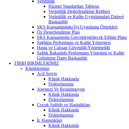
Verimlilik
Hizmet Standartları Tablosu
Verimlilik Değerlendirme Rehberi
Veri̇mli̇li̇k ve Kali̇te Uygulamalari Dai̇resi̇
Başkanliği
SKS Kapsamındaki İyi Uygulama Örnekleri
Öz Degerlendirme Plan
SKS Kapsamında Gerçekleştirilecek Eğitim Planı
Sağlıkta Performans ve Kalite Yönergesi
Hasta ve Çalışan Güvenliği Yönetmeliği
Sağlık Bakanlığı Performans Yönetimi ve Kalite
Geliştirme Daire Başkanlığı
TIBBİ BİRİMLERİMİZ
Kliniklerimiz
Acil Servis
Klinik Hakkında
Doktorlarımız
Anestezi Ve Reanimasyon
Klinik Hakkında
Doktorlarımız
Çocuk Sağlığı ve Hastalıkları
Klinik Hakkında
Doktorlarımız
İç Hastalıkları
Klinik Hakkında