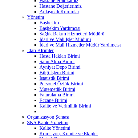
Hastane Politikamız
Hastane Değerlerimiz
Anlaşmalı Kurumlar
Yönetim
Başhekim
Başhekim Yardımcısı
Sağlık Bakım Hizmetleri Müdürü
İdari ve Mali İşler Müdürü
İdari ve Mali Hizmetler Müdür Yardımcısı
İdari Bİrimler
Hasta Hakları Birimi
Satın Alma Birimi
Ayniyat Depo Birimi
Bilgi İşlem Birimi
İstatistik Birimi
Personel Özlük Birimi
Mutemetlik Birimi
Faturalama Birimi
Eczane Birimi
Kalite ve Verimlilik Birimi
Organizasyon Şeması
SKS Kalite Yönetimi
Kalite Yönetimi
Komisyon, Komite ve Ekipler