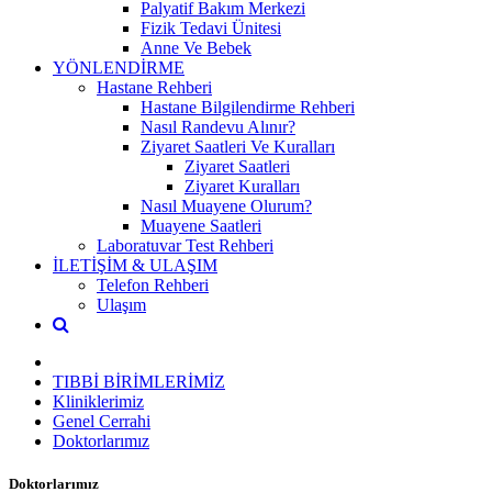
Palyatif Bakım Merkezi
Fizik Tedavi Ünitesi
Anne Ve Bebek
YÖNLENDİRME
Hastane Rehberi
Hastane Bilgilendirme Rehberi
Nasıl Randevu Alınır?
Ziyaret Saatleri Ve Kuralları
Ziyaret Saatleri
Ziyaret Kuralları
Nasıl Muayene Olurum?
Muayene Saatleri
Laboratuvar Test Rehberi
İLETİŞİM & ULAŞIM
Telefon Rehberi
Ulaşım
TIBBİ BİRİMLERİMİZ
Kliniklerimiz
Genel Cerrahi
Doktorlarımız
Doktorlarımız