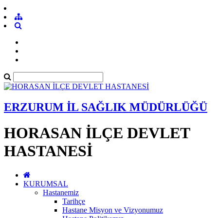
ERZURUM İL SAĞLIK MÜDÜRLÜĞÜ
HORASAN İLÇE DEVLET
HASTANESİ
KURUMSAL
Hastanemiz
Tarihçe
Hastane Misyon ve Vizyonumuz