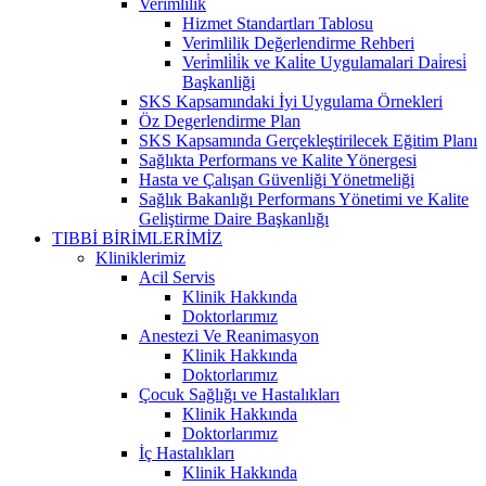
Verimlilik
Hizmet Standartları Tablosu
Verimlilik Değerlendirme Rehberi
Veri̇mli̇li̇k ve Kali̇te Uygulamalari Dai̇resi̇
Başkanliği
SKS Kapsamındaki İyi Uygulama Örnekleri
Öz Degerlendirme Plan
SKS Kapsamında Gerçekleştirilecek Eğitim Planı
Sağlıkta Performans ve Kalite Yönergesi
Hasta ve Çalışan Güvenliği Yönetmeliği
Sağlık Bakanlığı Performans Yönetimi ve Kalite
Geliştirme Daire Başkanlığı
TIBBİ BİRİMLERİMİZ
Kliniklerimiz
Acil Servis
Klinik Hakkında
Doktorlarımız
Anestezi Ve Reanimasyon
Klinik Hakkında
Doktorlarımız
Çocuk Sağlığı ve Hastalıkları
Klinik Hakkında
Doktorlarımız
İç Hastalıkları
Klinik Hakkında