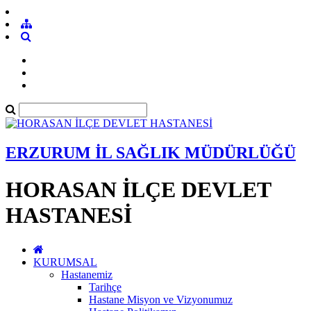
ERZURUM İL SAĞLIK MÜDÜRLÜĞÜ
HORASAN İLÇE DEVLET
HASTANESİ
KURUMSAL
Hastanemiz
Tarihçe
Hastane Misyon ve Vizyonumuz