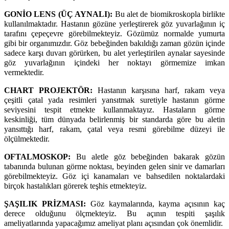
GONİO LENS (ÜÇ AYNALI):
Bu alet de biomikroskopla birlikte
kullanılmaktadır. Hastanın gözüne yerleştirerek göz yuvarlağının iç
tarafını çepeçevre görebilmekteyiz. Gözümüz normalde yumurta
gibi bir organımızdır. Göz bebeğinden bakıldığı zaman gözün içinde
sadece karşı duvarı görürken, bu alet yerleştirilen aynalar sayesinde
göz yuvarlağının içindeki her noktayı görmemize imkan
vermektedir.
CHART PROJEKTÖR:
Hastanın karşısına harf, rakam veya
çeşitli çatal yada resimleri yansıtmak suretiyle hastanın görme
seviyesini tespit etmekte kullanmaktayız. Hastaların görme
keskinliği, tüm dünyada belirlenmiş bir standarda göre bu aletin
yansıttığı harf, rakam, çatal veya resmi görebilme düzeyi ile
ölçülmektedir.
OFTALMOSKOP:
Bu aletle göz bebeğinden bakarak gözün
tabanında bulunan görme noktası, beyinden gelen sinir ve damarları
görebilmekteyiz. Göz içi kanamaları ve bahsedilen noktalardaki
birçok hastalıkları görerek teşhis etmekteyiz.
ŞAŞILIK PRİZMASI:
Göz kaymalarında, kayma açısının kaç
derece olduğunu ölçmekteyiz. Bu açının tespiti şaşılık
ameliyatlarında yapacağımız ameliyat planı açısından çok önemlidir.