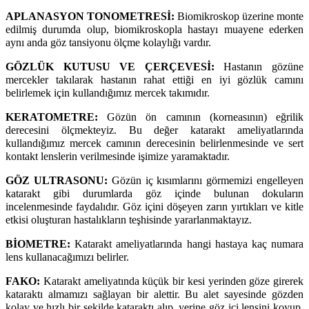
APLANASYON TONOMETRESİ:
Biomikroskop üzerine monte
edilmiş durumda olup, biomikroskopla hastayı muayene ederken
aynı anda göz tansiyonu ölçme kolaylığı vardır.
GÖZLÜK KUTUSU VE ÇERÇEVESİ:
Hastanın gözüne
mercekler takılarak hastanın rahat ettiği en iyi gözlük camını
belirlemek için kullandığımız mercek takımıdır.
KERATOMETRE:
Gözün ön camının (korneasının) eğrilik
derecesini ölçmekteyiz. Bu değer katarakt ameliyatlarında
kullandığımız mercek camının derecesinin belirlenmesinde ve sert
kontakt lenslerin verilmesinde işimize yaramaktadır.
GÖZ ULTRASONU:
Gözün iç kısımlarını görmemizi engelleyen
katarakt gibi durumlarda göz içinde bulunan dokuların
incelenmesinde faydalıdır. Göz içini döşeyen zarın yırtıkları ve kitle
etkisi oluşturan hastalıkların teşhisinde yararlanmaktayız.
BİOMETRE:
Katarakt ameliyatlarında hangi hastaya kaç numara
lens kullanacağımızı belirler.
FAKO:
Katarakt ameliyatında küçük bir kesi yerinden göze girerek
kataraktı almamızı sağlayan bir alettir. Bu alet sayesinde gözden
kolay ve hızlı bir şekilde kataraktı alıp, yerine göz içi lensini koyup,