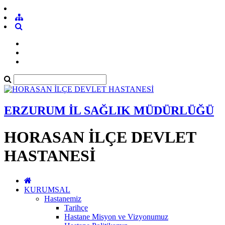
ERZURUM İL SAĞLIK MÜDÜRLÜĞÜ
HORASAN İLÇE DEVLET
HASTANESİ
KURUMSAL
Hastanemiz
Tarihçe
Hastane Misyon ve Vizyonumuz