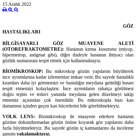
15 Aralık 2022
GÖZ
HASTALIKLARI
BİLGİSAYARLI GÖZ MUAYENE ALETİ
(OTOREFRAKTOMETRE):
Hastanın kırma kusurunu (miyop,
hipermetrop, astigmat gibi), diğer ifadeyle hastanın ihtiyacı olan
gözlük numarasını tespit etmek için kullanmaktayız.
BİOMİKROSKOP:
Bu mikroskop gözün yapılarını büyülterek
ince ayrıntılarına kadar izlememize imkan verir. Bu sayede hastalıklı
kısımları daha iyi görmemizi ve hastalığın meydana getirdiği hasarı
tespit etmemizi kolaylaştırır. İnce ayrıntıların rahatça görülmesi
doğru teşhis ve tedavi yanında meydana gelen düzelmeyi takip
etmemiz açısından çok önemlidir. Bu mikroskopla bazı kan
damarının içinden geçen kan hücrelerini bile görebilmekteyiz.
VOLK LENS:
Biomikroskop ile muayene ederken hastanın
gözüne dokundurmadan gözün önüne koyarak göz yapılarını daha
fazla büyütmekteyiz. Bu sayede gözün iç katmanlarını da inceleme
şansını
yakalamaktayız.