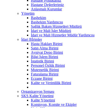
Hastane Politikamız
Hastane Değerlerimiz
Anlaşmalı Kurumlar
Yönetim
Başhekim
Başhekim Yardımcısı
Sağlık Bakım Hizmetleri Müdürü
İdari ve Mali İşler Müdürü
İdari ve Mali Hizmetler Müdür Yardımcısı
İdari Bİrimler
Hasta Hakları Birimi
Satın Alma Birimi
Ayniyat Depo Birimi
Bilgi İşlem Birimi
İstatistik Birimi
Personel Özlük Birimi
Mutemetlik Birimi
Faturalama Birimi
Eczane Birimi
Kalite ve Verimlilik Birimi
Organizasyon Şeması
SKS Kalite Yönetimi
Kalite Yönetimi
Komisyon, Komite ve Ekipler