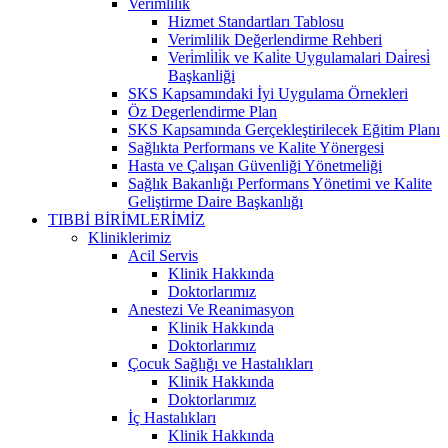
Verimlilik
Hizmet Standartları Tablosu
Verimlilik Değerlendirme Rehberi
Veri̇mli̇li̇k ve Kali̇te Uygulamalari Dai̇resi̇
Başkanliği
SKS Kapsamındaki İyi Uygulama Örnekleri
Öz Degerlendirme Plan
SKS Kapsamında Gerçekleştirilecek Eğitim Planı
Sağlıkta Performans ve Kalite Yönergesi
Hasta ve Çalışan Güvenliği Yönetmeliği
Sağlık Bakanlığı Performans Yönetimi ve Kalite
Geliştirme Daire Başkanlığı
TIBBİ BİRİMLERİMİZ
Kliniklerimiz
Acil Servis
Klinik Hakkında
Doktorlarımız
Anestezi Ve Reanimasyon
Klinik Hakkında
Doktorlarımız
Çocuk Sağlığı ve Hastalıkları
Klinik Hakkında
Doktorlarımız
İç Hastalıkları
Klinik Hakkında