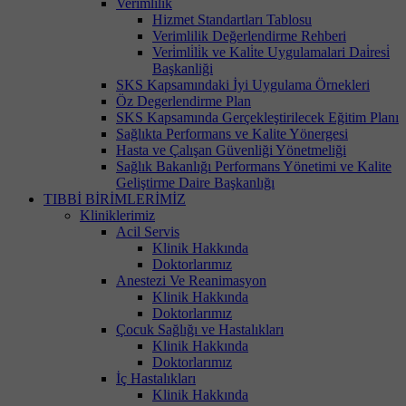
Verimlilik
Hizmet Standartları Tablosu
Verimlilik Değerlendirme Rehberi
Veri̇mli̇li̇k ve Kali̇te Uygulamalari Dai̇resi̇
Başkanliği
SKS Kapsamındaki İyi Uygulama Örnekleri
Öz Degerlendirme Plan
SKS Kapsamında Gerçekleştirilecek Eğitim Planı
Sağlıkta Performans ve Kalite Yönergesi
Hasta ve Çalışan Güvenliği Yönetmeliği
Sağlık Bakanlığı Performans Yönetimi ve Kalite
Geliştirme Daire Başkanlığı
TIBBİ BİRİMLERİMİZ
Kliniklerimiz
Acil Servis
Klinik Hakkında
Doktorlarımız
Anestezi Ve Reanimasyon
Klinik Hakkında
Doktorlarımız
Çocuk Sağlığı ve Hastalıkları
Klinik Hakkında
Doktorlarımız
İç Hastalıkları
Klinik Hakkında