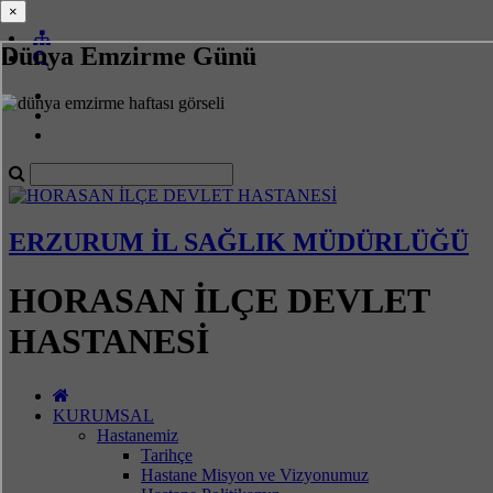
×
×
Dünya Emzirme Günü
ERZURUM İL SAĞLIK MÜDÜRLÜĞÜ
HORASAN İLÇE DEVLET
HASTANESİ
KURUMSAL
Hastanemiz
Tarihçe
Hastane Misyon ve Vizyonumuz