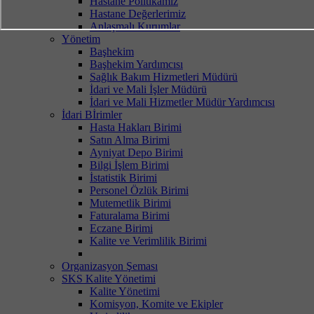
Hastane Politikamız
Hastane Değerlerimiz
Anlaşmalı Kurumlar
Yönetim
Başhekim
Başhekim Yardımcısı
Sağlık Bakım Hizmetleri Müdürü
İdari ve Mali İşler Müdürü
İdari ve Mali Hizmetler Müdür Yardımcısı
İdari Bİrimler
Hasta Hakları Birimi
Satın Alma Birimi
Ayniyat Depo Birimi
Bilgi İşlem Birimi
İstatistik Birimi
Personel Özlük Birimi
Mutemetlik Birimi
Faturalama Birimi
Eczane Birimi
Kalite ve Verimlilik Birimi
Organizasyon Şeması
SKS Kalite Yönetimi
Kalite Yönetimi
Komisyon, Komite ve Ekipler