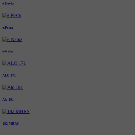
e-Devlet
e.Posta
e-Nabız
ALO 171
Alo 191
182 MHRS