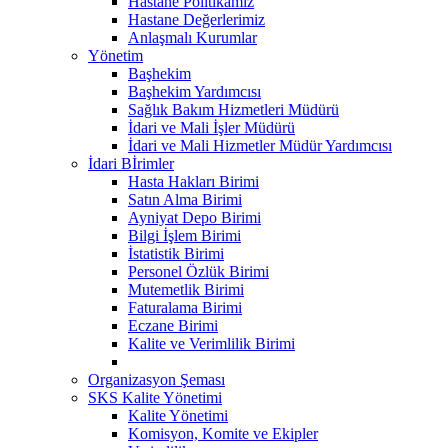
Hastane Politikamız
Hastane Değerlerimiz
Anlaşmalı Kurumlar
Yönetim
Başhekim
Başhekim Yardımcısı
Sağlık Bakım Hizmetleri Müdürü
İdari ve Mali İşler Müdürü
İdari ve Mali Hizmetler Müdür Yardımcısı
İdari Bİrimler
Hasta Hakları Birimi
Satın Alma Birimi
Ayniyat Depo Birimi
Bilgi İşlem Birimi
İstatistik Birimi
Personel Özlük Birimi
Mutemetlik Birimi
Faturalama Birimi
Eczane Birimi
Kalite ve Verimlilik Birimi
Organizasyon Şeması
SKS Kalite Yönetimi
Kalite Yönetimi
Komisyon, Komite ve Ekipler