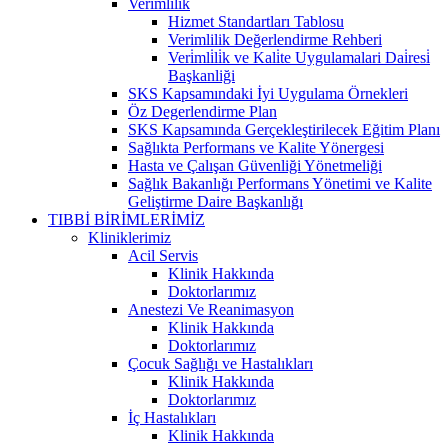
Verimlilik
Hizmet Standartları Tablosu
Verimlilik Değerlendirme Rehberi
Veri̇mli̇li̇k ve Kali̇te Uygulamalari Dai̇resi̇
Başkanliği
SKS Kapsamındaki İyi Uygulama Örnekleri
Öz Degerlendirme Plan
SKS Kapsamında Gerçekleştirilecek Eğitim Planı
Sağlıkta Performans ve Kalite Yönergesi
Hasta ve Çalışan Güvenliği Yönetmeliği
Sağlık Bakanlığı Performans Yönetimi ve Kalite
Geliştirme Daire Başkanlığı
TIBBİ BİRİMLERİMİZ
Kliniklerimiz
Acil Servis
Klinik Hakkında
Doktorlarımız
Anestezi Ve Reanimasyon
Klinik Hakkında
Doktorlarımız
Çocuk Sağlığı ve Hastalıkları
Klinik Hakkında
Doktorlarımız
İç Hastalıkları
Klinik Hakkında