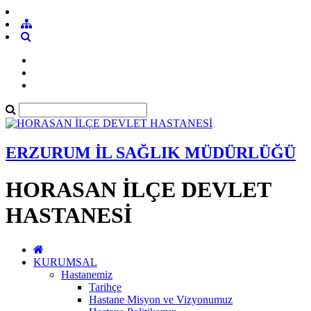
ERZURUM İL SAĞLIK MÜDÜRLÜĞÜ
HORASAN İLÇE DEVLET
HASTANESİ
KURUMSAL
Hastanemiz
Tarihçe
Hastane Misyon ve Vizyonumuz